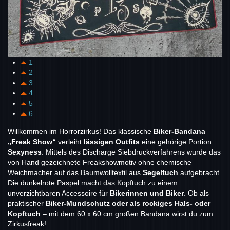
1
2
3
4
5
6
Willkommen im Horrorzirkus! Das klassische
Biker-Bandana
„Freak Show“
verleiht
lässigen Outfits
eine gehörige Portion
Sexyness
. Mittels des Discharge Siebdruckverfahrens wurde das
von Hand gezeichnete Freakshowmotiv ohne chemische
Weichmacher auf das Baumwolltextil aus
Segeltuch
aufgebracht.
Die dunkelrote Paspel macht das Kopftuch zu einem
unverzichtbaren Accessoire für
Bikerinnen und Biker
. Ob als
praktischer
Biker-Mundschutz oder als rockiges Hals- oder
Kopftuch
– mit dem 60 x 60 cm großen Bandana wirst du zum
Zirkusfreak!