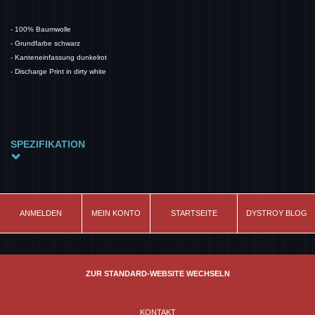
- 100% Baumwolle
- Grundfarbe schwarz
- Kanteneinfassung dunkelrot
- Discharge Print in dirty white
SPEZIFIKATION
Farbe
schwarz
Modell
ANMELDEN
MEIN KONTO
STARTSEITE
DYSTROY BLOG
Skull&Bones
Material
100% Baumwolle
ZUR STANDARD-WEBSITE WECHSELN
KONTAKT