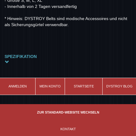
- Größe S, M, L, XL
- Innerhalb von 2 Tagen versandfertig
* Hinweis: DYSTROY Belts sind modische Accessoires und nicht
als Sicherungsgürtel verwendbar.
SPEZIFIKATION
Modell
Master Belt Fashion (small)
Farbe
ANMELDEN
MEIN KONTO
STARTSEITE
DYSTROY BLOG
Weiss / Schnalle gelb eloxiert
Material
Viskose Gurtband gewebt / Schnalle Alu
ZUR STANDARD-WEBSITE WECHSELN
KONTAKT