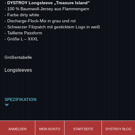
-
DYSTROY Longsleeve „Treasure Island“
- 100 % Baumwoll-Jersey aus Flammengarn
- Farbe dirty white
- Discharge-Flock-Mix in grau und rot
- Schwarzer Filzpatch mit gesticktem Logo in weiß
- Taillierte Passform
- Größe L – XXXL
Größentabelle
Longsleeves
SPEZIFIKATION
Schnitt
leicht tailliert
Modell
ANMELDEN
MEIN KONTO
STARTSEITE
DYSTROY BLOG
Skull&Bones