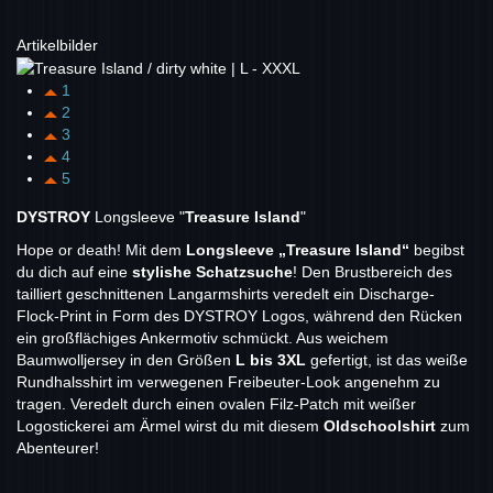
Artikelbilder
1
2
3
4
5
DYSTROY
Longsleeve "
Treasure Island
"
Hope or death! Mit dem
Longsleeve „Treasure Island“
begibst
du dich auf eine
stylishe Schatzsuche
! Den Brustbereich des
tailliert geschnittenen Langarmshirts veredelt ein Discharge-
Flock-Print in Form des DYSTROY Logos, während den Rücken
ein großflächiges Ankermotiv schmückt. Aus weichem
Baumwolljersey in den Größen
L bis 3XL
gefertigt, ist das weiße
Rundhalsshirt im verwegenen Freibeuter-Look angenehm zu
tragen. Veredelt durch einen ovalen Filz-Patch mit weißer
Logostickerei am Ärmel wirst du mit diesem
Oldschoolshirt
zum
Abenteurer!