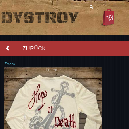
ZURÜCK
Zoom
Laden...