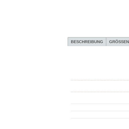
BESCHREIBUNG
GRÖSSEN
Modell
Schnitt
Farbe
Material
Wir informieren Sie gern darüber