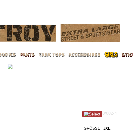
ANMELDEN
Mad Skeletons / schw
Art. Nr.: 100/002-4
From Dusk till Dawn !!
GRÖSSE:
3XL