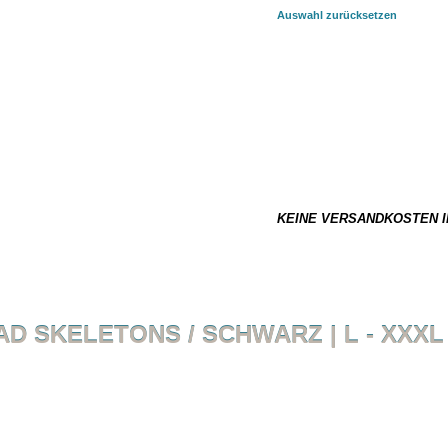
Auswahl zurücksetzen
AUSGEWÄHLTE KOMBINATION:
3
29,90 €
*
Dieser Artikel ist nicht auf La
0.18 kg
KEINE VERSANDKOSTEN I
AD SKELETONS / SCHWARZ | L - XXXL
Zurück zur Übersicht
Artikel 13 VON 20