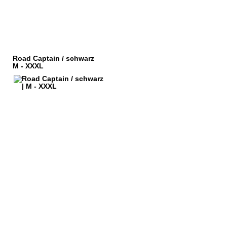
Road Captain / schwarz
M - XXXL
HÄNDLERANFRAGEN
ORB
IMPRESSUM
KOSTEN
DATENSCHUTZ
SARTEN
KONTAKT
FSRECHT
AGB