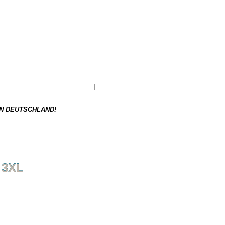
XL
ger und muss erst nachbestellt werden.
Gewicht:
N DEUTSCHLAND!
 3XL
NÄCHSTER ARTIKEL