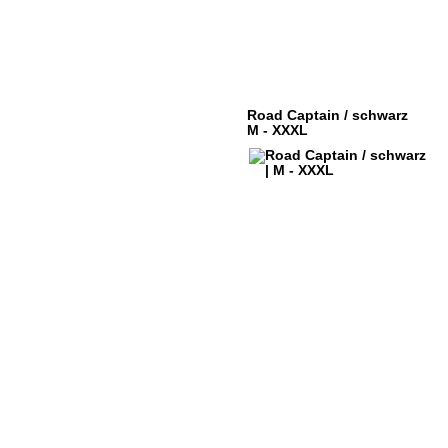
Road Captain / schwarz
M - XXXL
ÜBER DYSTROY
KONTO
DRUCK & MATERIALIEN
WARENK
BONUSPUNKTE
VERSAND
NEWSLETTER
ZAHLUNG
SHOPS
WIDERRU