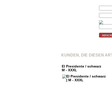
Ihr Preis (€):
E-Mail:
Prüfcode:
ABSCH
KUNDEN, DIE DIESEN A
El Presidente / schwarz
M - XXXL