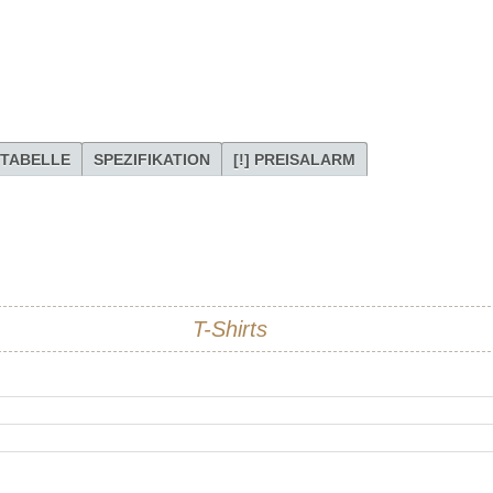
TABELLE
SPEZIFIKATION
[!] PREISALARM
T-Shirts
Skull&Bones
leicht tailliert
schwarz
100% Baumwolle
, falls der Preis dieses Artikels Ihrem Wunschpreis entspricht.