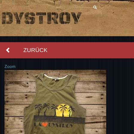
ZURÜCK
Zoom
Laden...