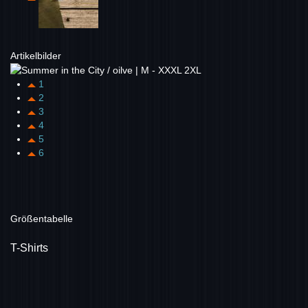
Artikelbilder
1
2
3
4
5
6
Größentabelle
T-Shirts