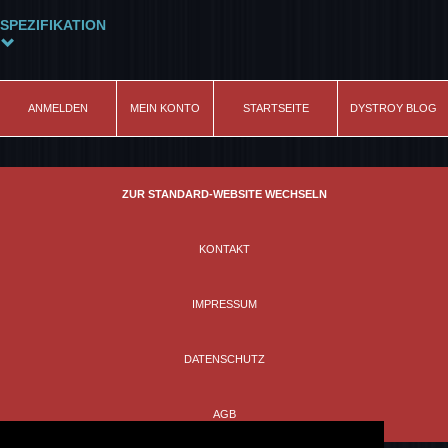
SPEZIFIKATION
Farbe
olive
ANMELDEN
MEIN KONTO
STARTSEITE
DYSTROY BLOG
Schnitt
Ärmellos
Modell
ZUR STANDARD-WEBSITE WECHSELN
Skull&Bones
Material
KONTAKT
100% Baumwolle
IMPRESSUM
DATENSCHUTZ
AGB