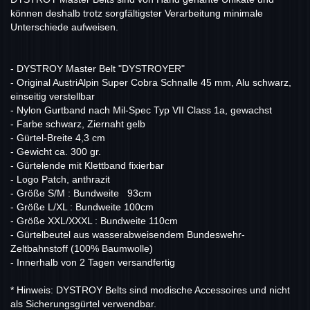
können deshalb trotz sorgfältigster Verarbeitung minimale
Unterschiede aufweisen.
- DYSTROY Master Belt "DYSTROYER"
- Original AustriAlpin Super Cobra Schnalle 45 mm, Alu schwarz,
einseitig verstellbar
- Nylon Gurtband nach Mil-Spec Typ VII Class 1a, gewachst
- Farbe schwarz, Ziernaht gelb
- Gürtel-Breite 4,3 cm
- Gewicht ca. 300 gr.
- Gürtelende mit Klettband fixierbar
- Logo Patch, anthrazit
- Größe S/M : Bundweite 93cm
- Größe L/XL : Bundweite 100cm
- Größe XXL/XXXL : Bundweite 110cm
- Gürtelbeutel aus wasserabweisendem Bundeswehr-
Zeltbahnstoff (100% Baumwolle)
- Innerhalb von 2 Tagen versandfertig
* Hinweis: DYSTROY Belts sind modische Accessoires und nicht
als Sicherungsgürtel verwendbar.