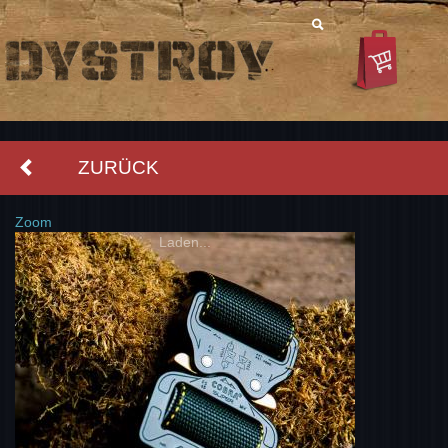
ZURÜCK
Zoom
Laden...