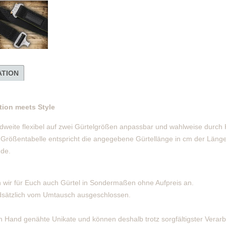
ATION
ion meets Style
weite flexibel auf zwei Gürtelgrößen anpassbar und wahlweise durch 
 Größentabelle entspricht die angegebene Gürtellänge in cm der Län
nde.
 wir für Euch auch Gürtel in Sondermaßen ohne Aufpreis an.
dsätzlich vom Umtausch ausgeschlossen.
Hand genähte Unikate und können deshalb trotz sorgfältigster Verarb