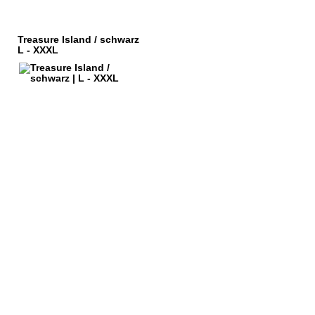
Treasure Island / schwarz
L - XXXL
HÄNDLERANFRAGEN
ORB
IMPRESSUM
KOSTEN
DATENSCHUTZ
SARTEN
KONTAKT
FSRECHT
AGB