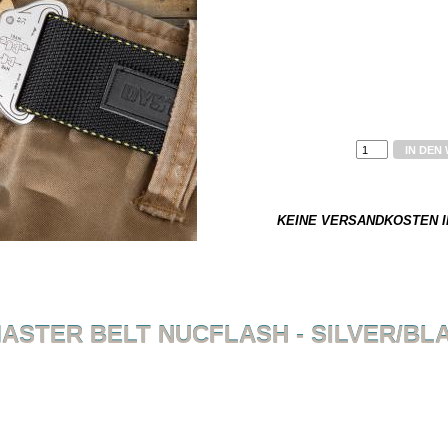
64,90 €
*
IN DEN
Dieser Artikel ist nicht auf La
0.2 kg
KEINE VERSANDKOSTEN I
ASTER BELT NUCFLASH - SILVER/BL
Zurück zur Übersicht
Artikel 5 VON 20