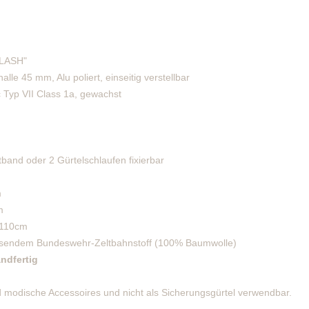
FLASH"
alle 45 mm, Alu poliert, einseitig verstellbar
 Typ VII Class 1a, gewachst
band oder 2 Gürtelschlaufen fixierbar
m
m
 110cm
eisendem Bundeswehr-Zeltbahnstoff (100% Baumwolle)
ndfertig
modische Accessoires und nicht als Sicherungsgürtel verwendbar.