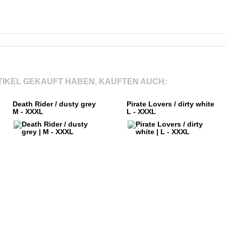
Master Belt
Nylon Gurtband nach Mil-Spec Typ VII Class 1a / Schnal
Schwarz / Schnalle Alu poliert
RTIKEL GEKAUFT HABEN, KAUFTEN AUCH:
Death Rider / dusty grey
Pirate Lovers / dirty white
M - XXXL
L - XXXL