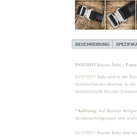
BESCHREIBUNG
SPEZIFIK
DYSTROY
Master Belts –
Funct
DYSTROY Belts sind in der Bund
Gürtelschlaufen fixierbar.
In der
Gürtelschnalle bis zum Gürtele
* Achtung:
Auf Wunsch fertigen
Sonderanfertigungen sind grun
DYSTROY Master Belts sind von 