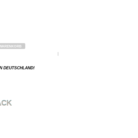
 WARENKORB
ger und muss erst nachbestellt werden.
Gewicht:
N DEUTSCHLAND!
ACK
NÄCHSTER ARTIKEL