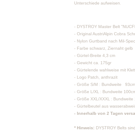
Unterschiede aufweisen.
- DYSTROY Master Belt "NUC
- Original AustriAlpin Cobra Schn
- Nylon Gurtband nach Mil-Spec
- Farbe schwarz, Ziernaht gelb
- Gürtel-Breite 4,3 cm
- Gewicht ca. 175gr
-
Gürtelende wahlweise mit Klett
- Logo Patch, anthrazit
-
Größe S/M : Bundweite 93c
-
Größe L/XL : Bundweite
100c
- Größe XXL/XXXL : Bundweite
- Gürtelbeutel aus wasserabw
-
Innerhalb von 2 Tagen versa
*
Hinweis:
DYSTROY Belts sind 