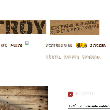
ANMELDEN
MASTER BELT Nucflas
Art. Nr.: 100/081
NUCFLASH
GRÖSSE:
Variante wählen