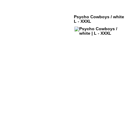
Psycho Cowboys / white
L - XXXL
ÜBER DYSTROY
KONTO
DRUCK & MATERIALIEN
WARENK
BONUSPUNKTE
VERSAND
NEWSLETTER
ZAHLUNG
SHOPS
WIDERRU