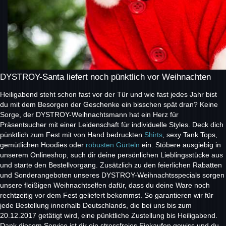
DYSTROY-Santa liefert noch pünktlich vor Weihnachten
Heiligabend steht schon fast vor der Tür und wie fast jedes Jahr bist
du mit dem Besorgen der Geschenke ein bisschen spät dran? Keine
Sorge, der DYSTROY-Weihnachtsmann hat ein Herz für
Präsentsucher mit einer Leidenschaft für individuelle Styles. Deck dich
pünktlich zum Fest mit von Hand bedruckten
Shirts
, sexy Tank Tops,
gemütlichen Hoodies oder
robusten Gürteln
ein. Stöbere ausgiebig in
unserem Onlineshop, such dir deine persönlichen Lieblingsstücke aus
und starte den Bestellvorgang. Zusätzlich zu den feierlichen Rabatten
und Sonderangeboten unseres DYSTROY-Weihnachtsspecials sorgen
unsere fleißigen Weihnachtselfen dafür, dass du deine Ware noch
rechtzeitig vor dem Fest geliefert bekommst. So garantieren wir für
jede Bestellung innerhalb Deutschlands, die bei uns bis zum
20.12.2017 getätigt wird, eine pünktliche Zustellung bis Heiligabend.
Dank diesem Service ist dir ein stressfreies Einkaufen gewiss und du