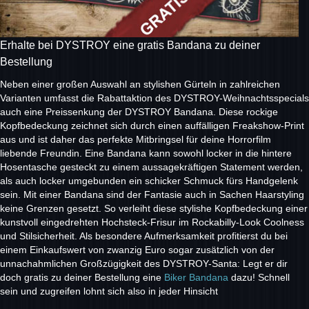
Erhalte bei DYSTROY eine gratis Bandana zu deiner
Bestellung
Neben einer großen Auswahl an stylishen Gürteln in zahlreichen
Varianten umfasst die Rabattaktion des DYSTROY-Weihnachtsspecials
auch eine Preissenkung der DYSTROY Bandana. Diese rockige
Kopfbedeckung zeichnet sich durch einen auffälligen Freakshow-Print
aus und ist daher das perfekte Mitbringsel für deine Horrorfilm
liebende Freundin. Eine Bandana kann sowohl locker in die hintere
Hosentasche gesteckt zu einem aussagekräftigen Statement werden,
als auch locker umgebunden ein schicker Schmuck fürs Handgelenk
sein. Mit einer Bandana sind der Fantasie auch in Sachen Haarstyling
keine Grenzen gesetzt. So verleiht diese stylishe Kopfbedeckung einer
kunstvoll eingedrehten Hochsteck-Frisur im Rockabilly-Look Coolness
und Stilsicherheit. Als besondere Aufmerksamkeit profitierst du bei
einem Einkaufswert von zwanzig Euro sogar zusätzlich von der
unnachahmlichen Großzügigkeit des DYSTROY-Santa: Legt er dir
doch gratis zu deiner Bestellung eine
Biker Bandana
dazu! Schnell
sein und zugreifen lohnt sich also in jeder Hinsicht