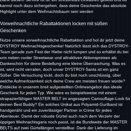
kannst noch dazu sichergehen, dass deine Geschenke das absolute
Highlight unter dem Weihnachtsbaum sein werden
Vorweihnachtliche Rabattaktionen locken mit süßen
Geschenken
Nutze unsere vorweihnachtliche Rabattaktion und hol dir jetzt deine
DYSTROY Weihnachtsgeschenke! Natürlich lässt sich das DYSTROY-
Team gerade zum Fest der Hiebe nicht lumpen und so erhältst du bei
uns neben cooler Streetwear und attraktiven Aktionspreisen als
Dankeschön für deine Bestellung eine kleine Überraschung. Was es
ist, wird nicht verraten, doch unser DYSTROY-Santa ist ein ganz
Süßer. Die Versuchung lockt, doch du bist noch unschlüssig, über
welche Aufmerksamkeit sich deine Crew am meisten freuen würde?
Entdecke in unserem breit aufgestellten Onlineangebot das ideale
Geschenk für jeden Typ. Wie wäre es beispielsweise mit einem
strapazierfähigen MASTER BELT im angesagten Camouflage-Look für
deinen Best Buddy? Ein solches Unikat aus Polyamid-Gurtband ist
handgenäht und ein zuverlässiger Partner in Crime für jedes
Abenteuer. Damit der robuste Gürtel auch nach dem Verzehr der
üppigen Weihnachtsgans noch passt, ist die Bundweite der MASTER
BELTS auf zwei Gürtellängen verstellbar. Dank der Lieferung im