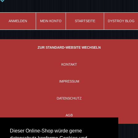
Material
100% Baumwolle
ANMELDEN
MEIN KONTO
STARTSEITE
DYSTROY BLOG
Farbe
off-white
Schnitt
ZUR STANDARD-WEBSITE WECHSELN
leicht tailliert
Modell
KONTAKT
Skull&Bones
IMPRESSUM
DATENSCHUTZ
AGB
Dieser Online-Shop würde gerne