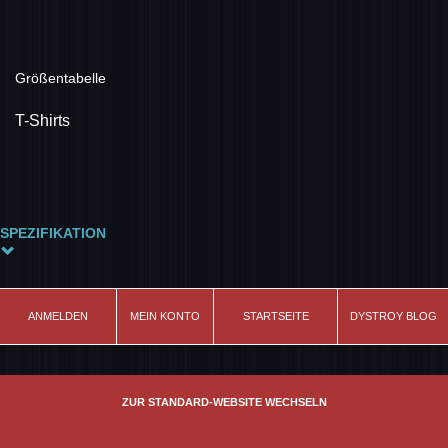
Größentabelle
T-Shirts
SPEZIFIKATION
Farbe
off-white
ANMELDEN
MEIN KONTO
STARTSEITE
DYSTROY BLOG
Modell
Skull&Bones
Schnitt
ZUR STANDARD-WEBSITE WECHSELN
leicht tailliert
Material