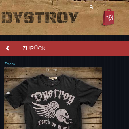
ZURÜCK
Zoom
Laden...