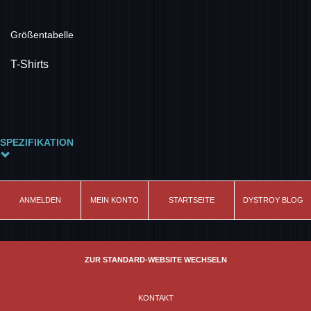
Größentabelle
T-Shirts
SPEZIFIKATION
Material
100% Baumwolle
ANMELDEN
MEIN KONTO
STARTSEITE
DYSTROY BLOG
Farbe
schwarz
Modell
ZUR STANDARD-WEBSITE WECHSELN
Skull&Bones
Schnitt
KONTAKT
leicht tailliert