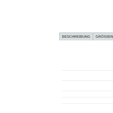
BESCHREIBUNG
GRÖSSEN
Material
Modell
Farbe
Schnitt
Wir informieren Sie gern darüber