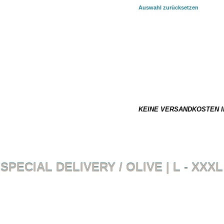
Auswahl zurücksetzen
AUSGEWÄHLTE KOMBINATION:
27,50 €
*
Dieser Artikel ist nicht auf La
0.18 kg
KEINE VERSANDKOSTEN I
SPECIAL DELIVERY / OLIVE | L - XXXL
Zurück zur Übersicht
Artikel 2 VON 8