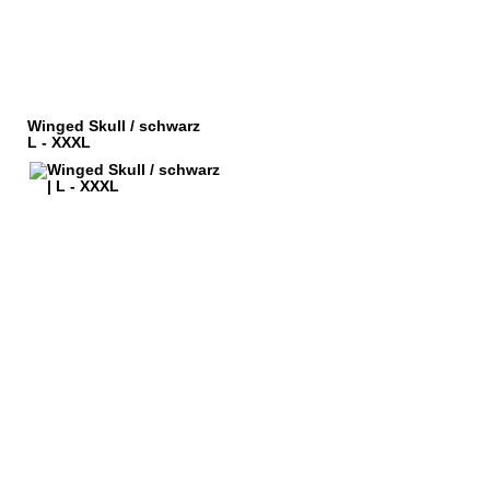
Winged Skull / schwarz
L - XXXL
HÄNDLERANFRAGEN
ORB
IMPRESSUM
KOSTEN
DATENSCHUTZ
SARTEN
KONTAKT
FSRECHT
AGB