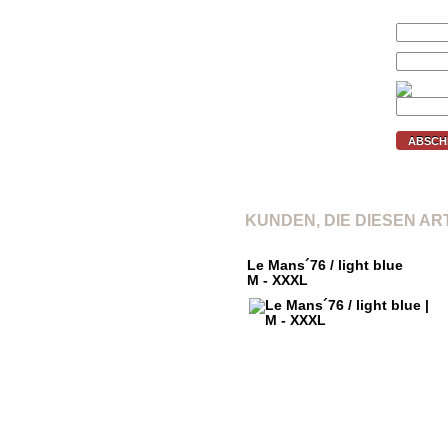
Ihr Preis (€):
E-Mail:
Prüfcode:
ABSCH
KUNDEN, DIE DIESEN A
Le Mans´76 / light blue
M - XXXL