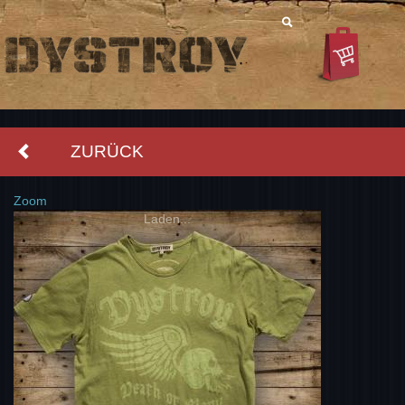
ZURÜCK
Zoom
Laden...