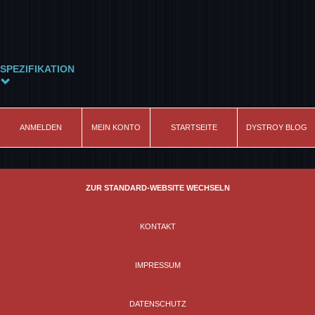
SPEZIFIKATION
Modell
Skull&Bones
ANMELDEN
MEIN KONTO
STARTSEITE
DYSTROY BLOG
Material
100% Baumwolle
Schnitt
ZUR STANDARD-WEBSITE WECHSELN
leicht tailliert
Farbe
KONTAKT
olive
IMPRESSUM
DATENSCHUTZ