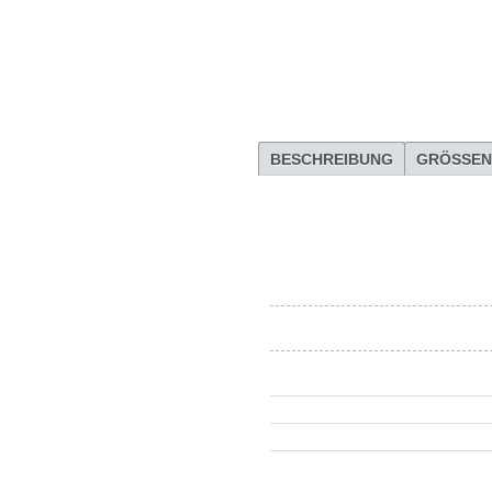
BESCHREIBUNG
GRÖSSEN
Modell
Material
Schnitt
Farbe
Wir informieren Sie gern darüber