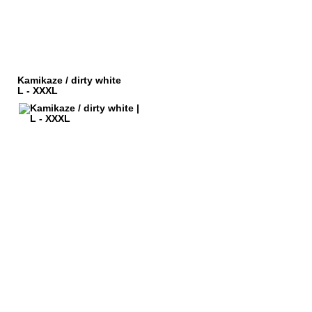
Kamikaze / dirty white
L - XXXL
HÄNDLERANFRAGEN
ORB
IMPRESSUM
KOSTEN
DATENSCHUTZ
SARTEN
KONTAKT
FSRECHT
AGB