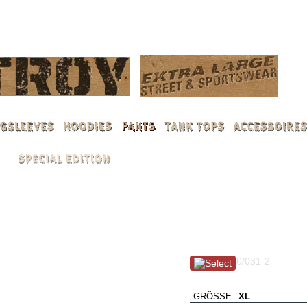
ANMELDEN
Treasure Island / sch
Art. Nr.: 100/031-2
AHOI !!
GRÖSSE:
XL