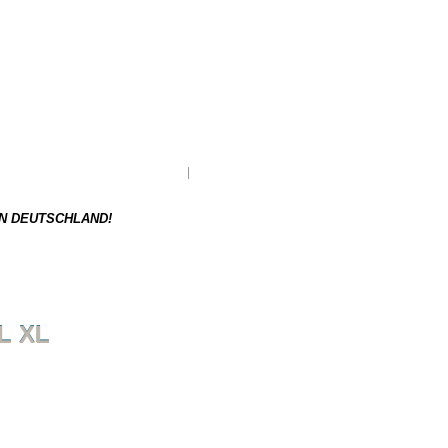
XL
ger und muss erst nachbestellt werden.
Gewicht:
N DEUTSCHLAND!
L XL
NÄCHSTER ARTIKEL