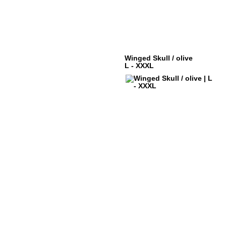
Winged Skull / olive
L - XXXL
ÜBER DYSTROY
KONTO
DRUCK & MATERIALIEN
WARENK
BONUSPUNKTE
VERSAND
NEWSLETTER
ZAHLUNG
SHOPS
WIDERRU