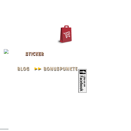
REGISTRIEREN
KONTO
warz | L - XXXL XL