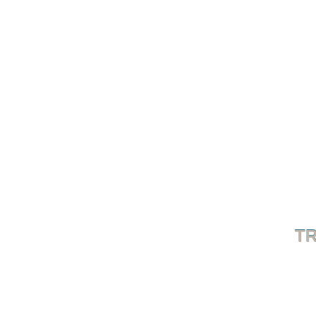
TR
ARTIKEL ZURÜCK