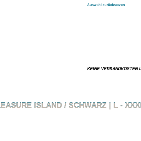
Auswahl zurücksetzen
AUSGEWÄHLTE KOMBINATION:
39,90 €
*
Dieser Artikel ist nicht auf La
0.21 kg
KEINE VERSANDKOSTEN I
EASURE ISLAND / SCHWARZ | L - XXX
Zurück zur Übersicht
Artikel 16 VON 20