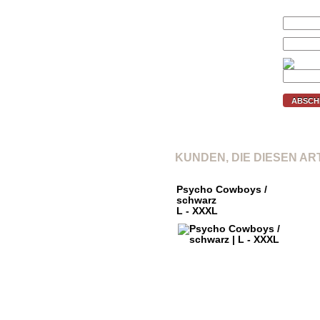
Ihr Preis (€):
E-Mail:
Prüfcode:
ABSCH
KUNDEN, DIE DIESEN A
Psycho Cowboys /
schwarz
L - XXXL