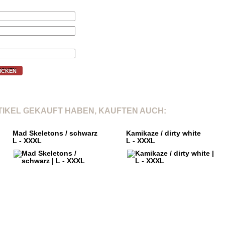
ICKEN
RTIKEL GEKAUFT HABEN, KAUFTEN AUCH:
Mad Skeletons / schwarz
Kamikaze / dirty white
L - XXXL
L - XXXL