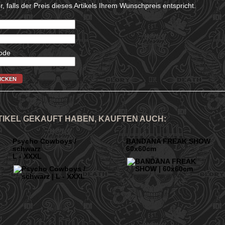
, falls der Preis dieses Artikels Ihrem Wunschpreis entspricht.
ICKEN
RTIKEL GEKAUFT HABEN, KAUFTEN AUCH:
Psycho Cowboys /
BANDANA FREAK SHOW
schwarz
60x60cm
L - XXXL