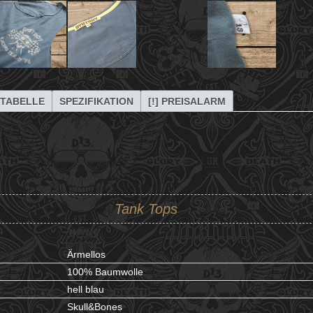
TABELLE
SPEZIFIKATION
[!] PREISALARM
Tank Tops
Ärmellos
100% Baumwolle
hell blau
Skull&Bones