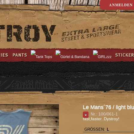
ANMELDEN
Le Mans´76 / light bl
Art. Nr.: 100/061-1
fast,faster..Dystroy!
GRÖSSEN:
L