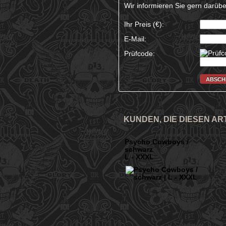
Wir informieren Sie gern darüber
Ihr Preis (€):
E-Mail:
Prüfcode:
ABSCH
KUNDEN, DIE DIESEN A
Psycho Cowboys /
schwarz
L - XXXL