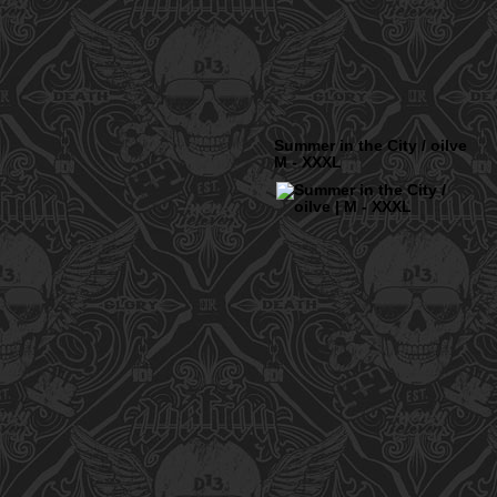
Summer in the City / oilve
M - XXXL
ÜBER DYSTROY
KONTO
DRUCK & MATERIALIEN
WARENK
BONUSPUNKTE
VERSAND
NEWSLETTER
ZAHLUNG
SHOPS
WIDERRU