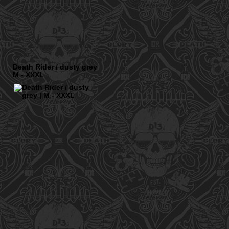
Death Rider / dusty grey
M - XXXL
HÄNDLERANFRAGEN
ORB
IMPRESSUM
KOSTEN
DATENSCHUTZ
SARTEN
KONTAKT
FSRECHT
AGB