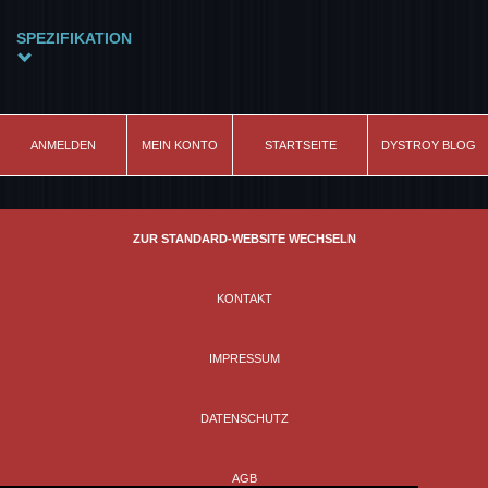
SPEZIFIKATION
Modell
Baseball Cap
Material
ANMELDEN
MEIN KONTO
STARTSEITE
DYSTROY BLOG
100% Baumwolle
Farbe
grau
ZUR STANDARD-WEBSITE WECHSELN
Größe
one size
KONTAKT
IMPRESSUM
DATENSCHUTZ
AGB