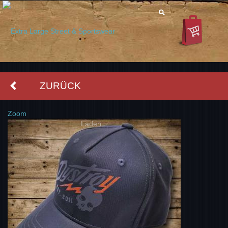
ZURÜCK
Zoom
Laden...