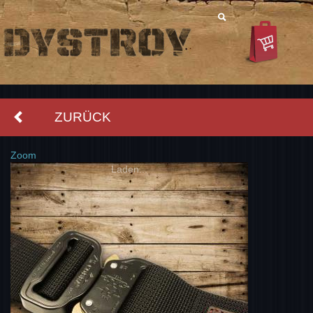
ZURÜCK
Zoom
Laden...