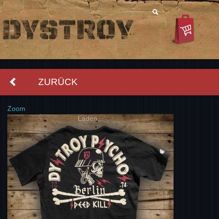
ZURÜCK
Zoom
Laden...