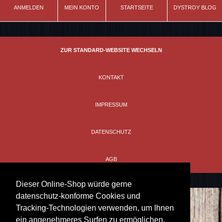
ANMELDEN
MEIN KONTO
STARTSEITE
DYSTROY BLOG
Schnitt
leicht tailliert
Material
ZUR STANDARD-WEBSITE WECHSELN
100% Baumwolle
Farbe
KONTAKT
schwarz
Modell
IMPRESSUM
Skull&Bones
DATENSCHUTZ
AGB
Dieser Online-Shop würde gerne
datenschutz-konforme Cookies und
Tracking-Technologien verwenden, um Ihnen
ein angenehmeres Surfen zu ermöglichen.