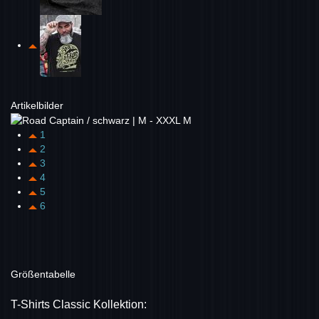
Artikelbilder
1
2
3
4
5
6
Größentabelle
T-Shirts Classic Kollektion: