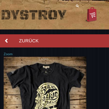
ZURÜCK
Zoom
Laden...