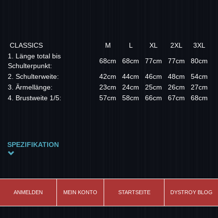
CLASSICS
M
L
XL
2XL
3XL
1. Länge total bis
68cm
68cm
77cm
77cm
80cm
Schulterpunkt:
2. Schulterweite:
42cm
44cm
46cm
48cm
54cm
3. Ärmellänge:
23cm
24cm
25cm
26cm
27cm
4. Brustweite 1/5:
57cm
58cm
66cm
67cm
68cm
SPEZIFIKATION
Material
100% Baumwolle
Farbe
ANMELDEN
MEIN KONTO
STARTSEITE
DYSTROY BLOG
schwarz