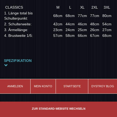
CLASSICS
M
L
XL
2XL
3XL
1. Länge total bis
68cm
68cm
77cm
77cm
80cm
Schulterpunkt:
2. Schulterweite:
42cm
44cm
46cm
48cm
54cm
3. Ärmellänge:
23cm
24cm
25cm
26cm
27cm
4. Brustweite 1/5:
57cm
58cm
66cm
67cm
68cm
SPEZIFIKATION
Material
100% Baumwolle
Farbe
ANMELDEN
MEIN KONTO
STARTSEITE
DYSTROY BLOG
schwarz
Modell
Classics
ZUR STANDARD-WEBSITE WECHSELN
Schnitt