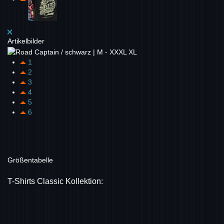
Artikelbilder
1
2
3
4
5
6
Größentabelle
T-Shirts Classic Kollektion: