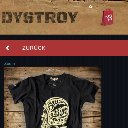
ZURÜCK
Zoom
Laden...