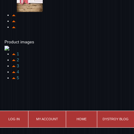
Product images
1
2
3
4
5
LOG IN
MY ACCOUNT
HOME
DYSTROY BLOG