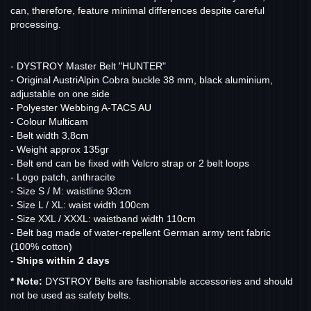
can, therefore, feature minimal differences despite careful
processing.
- DYSTROY Master Belt "HUNTER"
- Original AustriAlpin Cobra buckle 38 mm, black aluminium,
adjustable on one side
- Polyester Webbing A-TACS AU
- Colour Multicam
- Belt width 3,8cm
- Weight approx 135gr
- Belt end can be fixed with Velcro strap or 2 belt loops
- Logo patch, anthracite
- Size S / M: waistline 93cm
- Size L / XL: waist width 100cm
- Size XXL / XXXL: waistband width 110cm
- Belt bag made of water-repellent German army tent fabric
(100% cotton)
- Ships within 2 days
* Note:
DYSTROY Belts are fashionable accessories and should
not be used as safety belts.